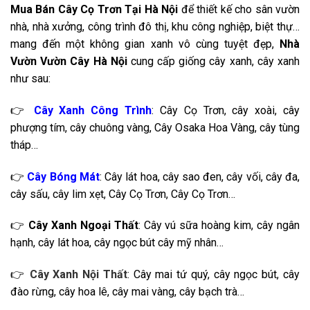
Mua Bán Cây Cọ Trơn Tại Hà Nội
để thiết kế cho sân vườn
nhà, nhà xưởng, công trình đô thị, khu công nghiệp, biệt thự…
mang đến một không gian xanh vô cùng tuyệt đẹp,
Nhà
Vườn Vườn Cây Hà Nội
cung cấp giống cây xanh, cây xanh
như sau:
👉
Cây Xanh Công Trình
: Cây Cọ Trơn, cây xoài, cây
phượng tím, cây chuông vàng, Cây Osaka Hoa Vàng, cây tùng
tháp…
👉
Cây Bóng Mát
: Cây lát hoa, cây sao đen, cây vối, cây đa,
cây sấu, cây lim xẹt, Cây Cọ Trơn, Cây Cọ Trơn…
👉
Cây Xanh Ngoại Thất
: Cây vú sữa hoàng kim, cây ngân
hạnh, cây lát hoa, cây ngọc bút cây mỹ nhân…
👉
Cây Xanh Nội Thất
: Cây mai tứ quý, cây ngọc bút, cây
đào rừng, cây hoa lê, cây mai vàng, cây bạch trà…