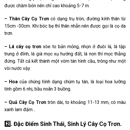
được chăm bón nên chỉ cao khoảng 5-7 m.
– Thân
Cây Cọ Trơn
có dạng trụ tròn, đường kính thân từ
15cm -30cm. Khi bóc bẹ thì thân nhẵn nên được gọi là cọ da
trơn.
–
Lá cây cọ trơn
xòe to bản mỏng, nhọn ở đuôi lá, lá tập
trung ở đỉnh, lá già mọc xụ hướng đất, lá non thì mọc thẳng
đứng. Tất cả kết thành một vòm tán hình cầu, trông như một
vòi nước vậy.
– Hoa
của chúng hình dạng chùm tụ tán, là loại hoa lưỡng
tính gồm 6 nhị, bầu noãn 3 buồng.
– Quả Cây Cọ Trơn
tròn dài, to khoảng 11-13 mm, có màu
xanh lam đậm…
2️⃣. Đặc Điểm Sinh Thái, Sinh Lý Cây Cọ Trơn.