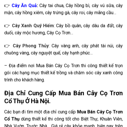
👉
Cây Ăn Quả
:
Cây tai chua, Cây hồng bì, cây vú sữa, cây
mận, cây hồng xiêm, cây trứng gà, cây roi, cây mãng cầu…
👉
Cây Xanh Quý Hiếm
: Cây bồ quân, cây dâu da đất, cây
duối, cây mộc hương, Cây Cọ Trơn…
👉
Cây Phong Thủy
: Cây vàng anh, cây phát tài núi, cây
chuông vàng, cây nguyệt quế, cây hạnh phúc…
– Địa điểm nơi Mua Bán Cây Cọ Trơn thi công thiết kế trọn
gói các hạng mục thiết kế trồng và chăm sóc cây xanh công
trình cho khách hàng.
Địa Chỉ Cung Cấp Mua Bán Cây Cọ Trơn
Cổ Thụ Ở Hà Nội.
Các bạn đi tìm
một địa chỉ cung cấp
Mua Bán Cây Cọ Trơn
Cổ Thụ
dùng thiết kế thi công tốt cho Biệt Thự, Khuân Viên,
Nhà Vườn, Trước Nhà… Giá rẻ cây khỏe mạnh, hiện nay trên