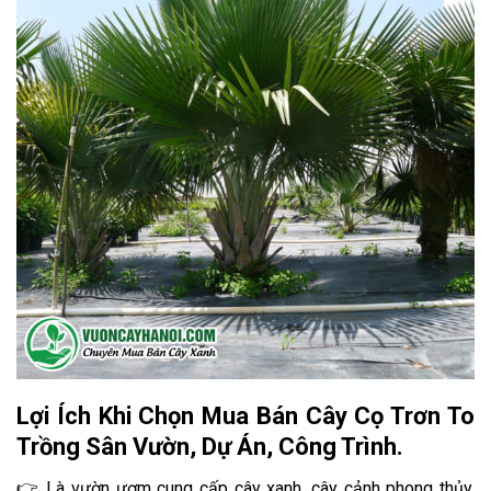
Lợi Ích Khi Chọn Mua Bán Cây Cọ Trơn To
Trồng Sân Vườn, Dự Án, Công Trình.
👉 Là vườn ươm cung cấp cây xanh, cây cảnh phong thủy,