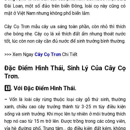
Đài Loan, một số đảo trên biển Đông, loài cọ này cũng có
mặt ở Việt Nam nhưng không phổ biến lắm.
Cây Cọ Trơn mẫu cây ưa sáng toàn phần, còn nhỏ thì thích
che bóng nhẹ. Cây cọ lá xẻ thích đất ẩm nhưng thoát nước
tốt, lúc còn non cây cần đủ nước để sinh trưởng bình thường.
>>> Xem Ngay
Cây Cọ Trơn
Chi Tiết
Đặc Điểm Hình Thái, Sinh Lý Của Cây Cọ
Trơn.
1️⃣. Với Đặc Điểm Hình Thái.
–
Vốn là loài cây rừng thuộc loại cây gỗ thứ sinh, thường
xanh, chiều cao cây trưởng thành từ 3-25 m tùy điều kiện
sống và sinh trưởng. Khi mọc lên tự nhiên ở môi trường thích
hợp nó cao từ 15 m trở lên. Được trồng trong các công viên,
vỉa hè đường phố, Trung tâm… do điều kiện đất kém, không