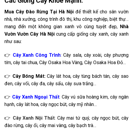
Các Giống Cây Khỏe Mạnh.
Mua Cây Đào Rừng Tại Hà Nội
để thiết kế cho sân vườn
nhà, nhà xưởng, công trình đô thị, khu công nghiệp, biệt thự…
mang đến một không gian xanh vô cùng tuyệt đẹp,
Nhà
Vườn Vườn Cây Hà Nội
cung cấp giống cây xanh, cây xanh
như sau:
👉
Cây Xanh Công Trình
: Cây sala, cây xoài, cây phượng
tím, cây tai chua, Cây Osaka Hoa Vàng, Cây Osaka Hoa Đỏ…
👉
Cây Bóng Mát:
Cây lát hoa, cây tùng bách tán, cây sao
đen, cây vối, cây đa, cây sấu, cây sưa trắng…
👉
Cây Xanh Ngoại Thất
: Cây vú sữa hoàng kim, cây ngân
hạnh, cây lát hoa, cây ngọc bút, cây mỹ nhân…
👉
Cây Xanh Nội Thất
: Cây mai tứ quý, cây ngọc bút, cây
đào rừng, cây ổi, cây mai vàng, cây bạch trà…