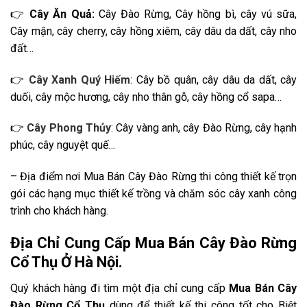
👉
Cây Ăn Quả:
Cây Đào Rừng, Cây hồng bì, cây vú sữa,
Cây mận, cây cherry, cây hồng xiêm, cây dâu da dất, cây nho
đất…
👉
Cây Xanh Quý Hiếm
: Cây bồ quân, cây dâu da dất, cây
duối, cây mộc hương, cây nho thân gỗ, cây hồng cổ sapa…
👉
Cây Phong Thủy
: Cây vàng anh, cây Đào Rừng, cây hạnh
phúc, cây nguyệt quế…
– Địa điểm nơi Mua Bán Cây Đào Rừng thi công thiết kế trọn
gói các hạng mục thiết kế trồng và chăm sóc cây xanh công
trình cho khách hàng.
Địa Chỉ Cung Cấp Mua Bán Cây Đào Rừng
Cổ Thụ Ở Hà Nội.
Quý khách hàng đi tìm
một địa chỉ cung cấp
Mua Bán Cây
Đào Rừng Cổ Thụ
dùng để thiết kế thi công tốt cho Biệt