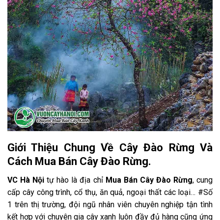
Giới Thiệu Chung Về Cây Đào Rừng Và
Cách Mua Bán Cây Đào Rừng.
VC Hà Nội
tự hào là địa chỉ
Mua Bán Cây Đào Rừng
, cung
cấp cây công trình, cổ thụ, ăn quả, ngoại thất các loại… #Số
1 trên thị trường, đội ngũ nhân viên chuyên nghiệp tận tình
kết hợp với chuyên gia cây xanh luôn đầy đủ hàng cũng ứng