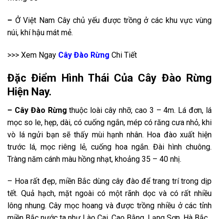
–
Ở Việt Nam Cây chủ yếu được trồng ở các khu vực vùng
núi, khí hậu mát mẻ.
>>> Xem Ngay
Cây Đào Rừng
Chi Tiết
Đặc Điểm Hình Thái Của Cây Đào Rừng
Hiện Nay.
– Cây Đào Rừng
thuộc loài cây nhỡ, cao 3 – 4m. Lá đơn, lá
mọc so le, hẹp, dài, có cuống ngắn, mép có răng cưa nhỏ, khi
vò lá ngửi bạn sẽ thấy mùi hạnh nhân. Hoa đào xuất hiện
trước lá, mọc riêng lẻ, cuống hoa ngắn. Đài hình chuông.
Tràng năm cánh màu hồng nhạt, khoảng 35 – 40 nhị.
– Hoa rất đẹp, miền Bắc dùng cây đào để trang trí trong dịp
tết. Quả hạch, mặt ngoài có một rãnh dọc và có rất nhiều
lông nhung. Cây mọc hoang và được trồng nhiều ở các tỉnh
miền Bắc nước ta như Lào Cai, Cao Bằng, Lạng Sơn, Hà Bắc.