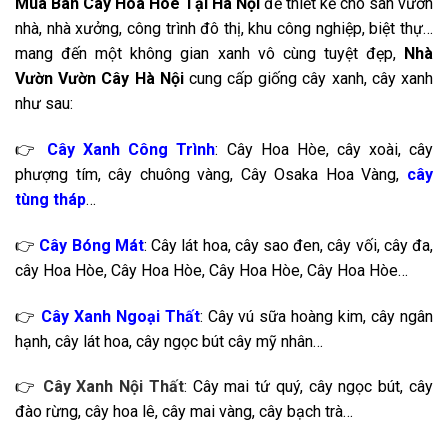
Mua Bán Cây Hoa Hòe Tại Hà Nội
để thiết kế cho sân vườn
nhà, nhà xưởng, công trình đô thị, khu công nghiệp, biệt thự…
mang đến một không gian xanh vô cùng tuyệt đẹp,
Nhà
Vườn Vườn Cây Hà Nội
cung cấp giống cây xanh, cây xanh
như sau:
👉
Cây Xanh Công Trình
: Cây Hoa Hòe, cây xoài, cây
phượng tím, cây chuông vàng, Cây Osaka Hoa Vàng,
cây
tùng tháp
…
👉
Cây Bóng Mát
: Cây lát hoa, cây sao đen, cây vối, cây đa,
cây Hoa Hòe, Cây Hoa Hòe, Cây Hoa Hòe, Cây Hoa Hòe…
👉
Cây Xanh Ngoại Thất
: Cây vú sữa hoàng kim, cây ngân
hạnh, cây lát hoa, cây ngọc bút cây mỹ nhân…
👉
Cây Xanh Nội Thất
: Cây mai tứ quý, cây ngọc bút, cây
đào rừng, cây hoa lê, cây mai vàng, cây bạch trà…