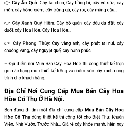
👉
Cây Ăn Quả:
Cây tai chua, Cây hồng bì, cây vú sữa, cây
mận, cây hồng xiêm, cây trứng gà, cây roi, cây mãng cầu…
👉
Cây Xanh Quý Hiếm
: Cây bồ quân, cây dâu da đất, cây
duối, cây Hoa Hòe, Cây Hoa Hòe…
👉
Cây Phong Thủy
: Cây vàng anh, cây phát tài núi, cây
chuông vàng, cây nguyệt quế, cây hạnh phúc…
– Địa điểm nơi Mua Bán Cây Hoa Hòe thi công thiết kế trọn
gói các hạng mục thiết kế trồng và chăm sóc cây xanh công
trình cho khách hàng.
Địa Chỉ Nơi Cung Cấp Mua Bán Cây Hoa
Hòe Cổ Thụ Ở Hà Nội.
Bạn đang đi tìm
một địa chỉ cung cấp
Mua Bán Cây Hoa
Hòe Cổ Thụ
dùng thiết kế thi công tốt cho Biệt Thự, Khuân
Viên, Nhà Vườn, Trước Nhà… Giá rẻ cây khỏe mạnh, hiện nay