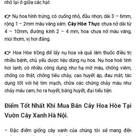
nhỏ lại ở giữa các hạt.
👉
Nụ hoa hình trứng, có cuống nhỏ, đầu nhọn, dài 3 – 6mm,
rộng 1 – 2mm màu vàng xám.
Cây Hòe Thực
chưa nở dài từ
4 – 10mm, đường kính 2 – 4 mm, hoa chưa nở màu vàng,
mùi thơm, vị hơi đắng.
👉
Hoa Hòe trồng để lấy nụ hoa và quả làm thuốc điều trị
nhiều bệnh, chủ yếu dược liệu dùng nụ hoa. Nụ hoa hoè tính
hơi lạnh, có nhiều công dụng như hạ mỡ máu, chống viêm,
chống co thắt, chống tiêu chảy, cao huyết áp, đau mắt, tác
dụng tốt với hệ tim mạch, chữa các chứng chảy máu như
chảy máu cam, ho ra huyết, băng huyết, đại tiểu tiện.
Điểm Tốt Nhất Khi Mua Bán Cây Hoa Hòe Tại
Vườn Cây Xanh Hà Nội.
– Đặc điểm giống cây xanh của chúng tôi sẽ mang đến