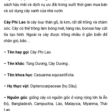
sách hậu mãi và dịch vụ ưu đãi trong suốt thời gian mua bán
và sử dụng cây xanh của nhà vườn.
Cây Phi Lao
là cây loại thân gỗ, lá kim, rất dễ trồng và chăm
sóc. Cây có thể trồng làm bóng mát, hàng rào, bonsai hay cắt
tỉa tạo hình. Ngoài ra cây được trồng nhiều ở gần biển để
chắn gió, bão…..
– Tên hay gọi
: Cây Phi Lao.
– Tên khác
: Tùng Dương, Cây Dương…
– Tên khoa học
: Casuarina equisetifolia.
– Họ thực vật
: Dipterocarpaceae (họ Dầu).
– Nguồn gốc
: giống cây có nguồn gốc ở vùng rộng lớn là Ấn
Độ, Bangladesh, Campuchia, Lào, Malaysia, Myanma, Thái
Lan.