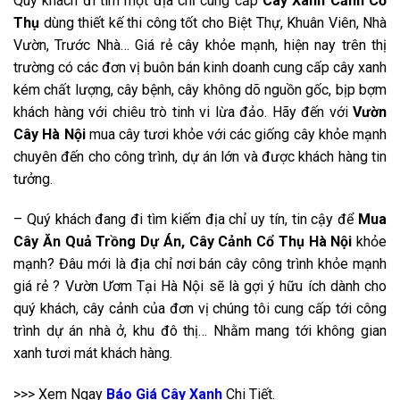
Quý khách đi tìm
một địa chỉ cung cấp
Cây Xanh Cảnh Cổ
Thụ
dùng thiết kế thi công tốt cho Biệt Thự, Khuân Viên, Nhà
Vườn, Trước Nhà… Giá rẻ cây khỏe mạnh, hiện nay trên thị
trường có các đơn vị buôn bán kinh doanh cung cấp cây xanh
kém chất lượng, cây bệnh, cây không dõ nguồn gốc, bịp bợm
khách hàng với chiêu trò tinh vi lừa đảo. Hãy đến với
Vườn
Cây Hà Nội
mua cây tươi khỏe với
các giống cây khỏe mạnh
chuyên đến cho công trình, dự án lớn và được khách hàng tin
tưởng.
– Quý khách đang đi tìm kiếm địa chỉ uy tín, tin cậy để
Mua
Cây Ăn Quả Trồng Dự Án
, Cây Cảnh Cổ Thụ
Hà Nội
khỏe
mạnh? Đâu mới là địa chỉ nơi bán cây công trình khỏe mạnh
giá rẻ ? Vườn Ươm Tại Hà Nội sẽ là gợi ý hữu ích dành cho
quý khách, cây cảnh của đơn vị
chúng tôi cung cấp tới công
trình dự án nhà ở, khu đô thị… Nhằm mang tới không gian
xanh tươi mát khách hàng.
>>> Xem Ngay
Báo Giá Cây Xanh
Chi Tiết.