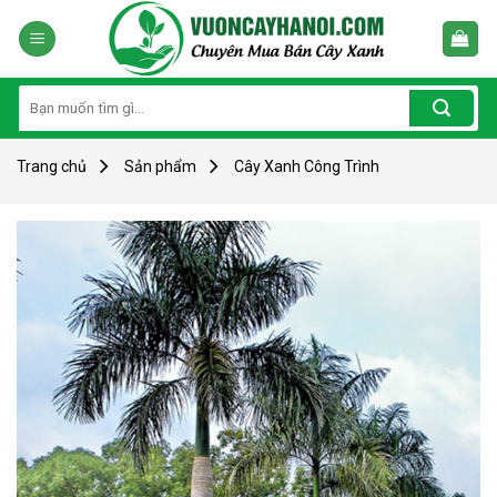
Skip
to
content
Tìm
kiếm:
Trang chủ
Sản phẩm
Cây Xanh Công Trình