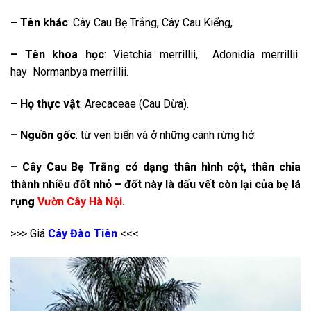
– Tên khác
: Cây Cau Bẹ Trắng, Cây Cau Kiểng,
– Tên khoa học
: Vietchia merrillii, Adonidia merrillii
hay Normanbya merrillii.
– Họ thực vật
: Arecaceae (Cau Dừa).
– Nguồn gốc
: từ ven biển và ở những cánh rừng hở.
– Cây Cau Bẹ Trắng có dạng thân hình cột, thân chia
thành nhiều đốt nhỏ – đốt này là dấu vết còn lại của bẹ lá
rụng
Vườn Cây Hà Nội
.
>>> Giá
Cây Đào Tiên
<<<