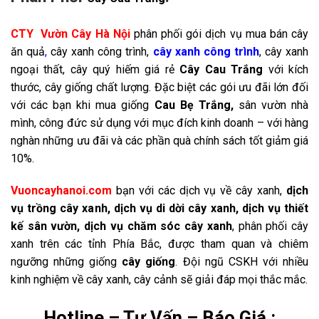
CTY Vườn Cây Hà Nội
phân phối gói dịch vụ mua bán cây
ăn quả
,
cây xanh công trình,
cây xanh công trình
, cây xanh
ngoại thất, cây quý hiếm giá rẻ
Cây Cau Trắng
với kích
thước, cây giống chất lượng. Đặc biệt các gói ưu đãi lớn đối
với các bạn khi mua giống
Cau Bẹ Trắng
,
sân vườn nhà
mình, công đức sử dụng với mục đích kinh doanh – với hàng
nghàn những ưu đãi và các phần quà chính sách tốt giảm giá
10%.
Vuoncayhanoi.com
bạn với các dịch vụ về cây xanh,
dịch
vụ trồng cây xanh, dịch vụ di dời cây xanh, dịch vụ thiết
kế sân vườn,
dịch vụ chăm sóc cây xanh
, phân phối cây
xanh trên các tỉnh Phía Bắc, được tham quan và chiêm
ngưỡng những giống
cây giống
. Đội ngũ CSKH với nhiều
kinh nghiệm về cây xanh, cây cảnh sẽ giải đáp mọi thắc mắc.
Hotline – Tư Vấn – Báo Giá :