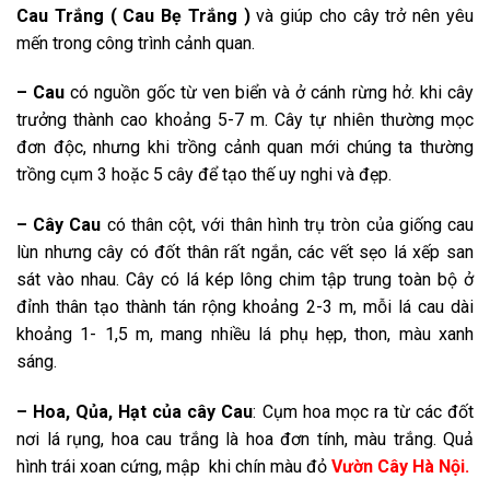
Cau Trắng ( Cau Bẹ Trắng )
và giúp cho cây trở nên yêu
mến trong công trình cảnh quan.
– Cau
có nguồn gốc từ ven biển và ở cánh rừng hở. khi cây
trưởng thành cao khoảng 5-7 m. Cây tự nhiên thường mọc
đơn độc, nhưng khi trồng cảnh quan mới chúng ta thường
trồng cụm 3 hoặc 5 cây để tạo thế uy nghi và đẹp.
– Cây Cau
có thân cột, với thân hình trụ tròn của giống cau
lùn nhưng cây có đốt thân rất ngắn, các vết sẹo lá xếp san
sát vào nhau. Cây có lá kép lông chim tập trung toàn bộ ở
đỉnh thân tạo thành tán rộng khoảng 2-3 m, mỗi lá cau dài
khoảng 1- 1,5 m, mang nhiều lá phụ hẹp, thon, màu xanh
sáng.
– Hoa, Qủa, Hạt của cây Cau
: Cụm hoa mọc ra từ các đốt
nơi lá rụng, hoa cau trắng là hoa đơn tính, màu trắng. Quả
hình trái xoan cứng, mập khi chín màu đỏ
Vườn Cây Hà Nội.