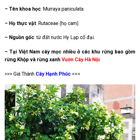
– Tên khoa học
: Murraya paniculata.
– Họ thực vật
: Rutaceae (họ cam).
– Nguồn gốc
: từ đất nước Hy Lạp cổ đại.
– Tại Việt Nam cây mọc nhiều ở các khu rừng bao gồm
rừng Khộp và rừng xanh
Vườn Cây Hà Nội
.
>>> Giá Thành
Cây Hạnh Phúc
<<<