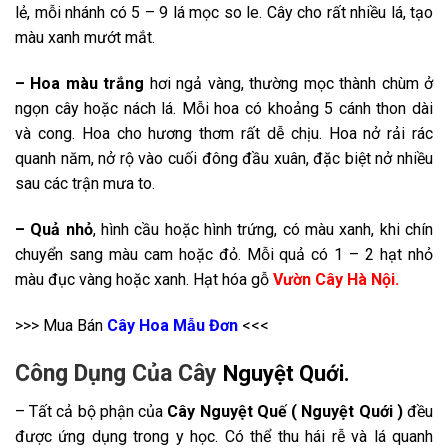
lẻ, mỗi nhánh có 5 – 9 lá mọc so le. Cây cho rất nhiều lá, tạo
màu xanh mướt mắt.
– Hoa màu trắng
hơi ngả vàng, thường mọc thành chùm ở
ngọn cây hoặc nách lá. Mỗi hoa có khoảng 5 cánh thon dài
và cong. Hoa cho hương thơm rất dễ chịu. Hoa nở rải rác
quanh năm, nở rộ vào cuối đông đầu xuân, đặc biệt nở nhiều
sau các trận mưa to.
– Quả nhỏ
, hình cầu hoặc hình trứng, có màu xanh, khi chín
chuyển sang màu cam hoặc đỏ. Mỗi quả có 1 – 2 hạt nhỏ
màu đục vàng hoặc xanh. Hạt hóa gỗ
Vườn Cây Hà Nội.
>>> Mua Bán
Cây Hoa Mẫu Đơn
<<<
Công Dụng Của Cây
Nguyệt Quới
.
– Tất cả bộ phận của
Cây Nguyệt Quế ( Nguyệt Quới )
đều
được ứng dụng trong y học. Có thể thu hái rễ và lá quanh