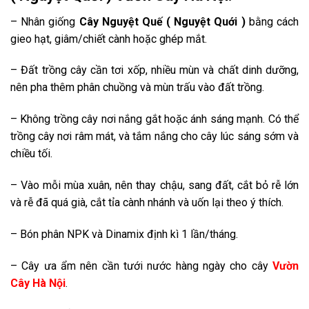
– Nhân giống
Cây Nguyệt Quế ( Nguyệt Quới )
bằng cách
gieo hạt, giâm/chiết cành hoặc ghép mắt.
– Đất trồng cây cần tơi xốp, nhiều mùn và chất dinh dưỡng,
nên pha thêm phân chuồng và mùn trấu vào đất trồng.
– Không trồng cây nơi nắng gắt hoặc ánh sáng mạnh. Có thể
trồng cây nơi râm mát, và tắm nắng cho cây lúc sáng sớm và
chiều tối.
– Vào mỗi mùa xuân, nên thay chậu, sang đất, cắt bỏ rễ lớn
và rễ đã quá già, cắt tỉa cành nhánh và uốn lại theo ý thích.
– Bón phân NPK và Dinamix định kì 1 lần/tháng.
– Cây ưa ẩm nên cần tưới nước hàng ngày cho cây
Vườn
Cây Hà Nội
.