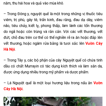
năm, thu hái hoa và quả vào mùa khô.
– Trong Đông y, nguyệt quế là một trong những vị thuốc tiêu
viêm, trị phù, gây tê, trấn kinh, đau răng, đau dạ dày, viêm
não, tiêu chảy, kiết lỵ, phong thấp, làm lành các tổn thương
do ngã hoặc côn trùng và rắn cắn. Với các vết thương, vết
đứt, chỗ đau trên cơ thể có thể nghiền rễ ra ăn hoặc đắp lên
vết thương, hoặc ngâm rửa bằng lá tươi sắc lên
Vườn Cây
Hà Nội
.
– Trong Tây y, các bộ phận của cây Nguyệt quế có chứa tinh
dầu có chất Murrayin có tác dụng kích thích và làm săn da,
được ứng dụng nhiều trong mỹ phẩm và dược phẩm.
– Lá Nguyệt quế là một loại hương liệu trong nấu ăn
Vườn
Cây Hà Nội.