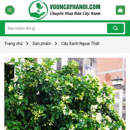
Skip
to
content
Tìm
kiếm:
Trang chủ
Sản phẩm
Cây Xanh Ngoại Thất